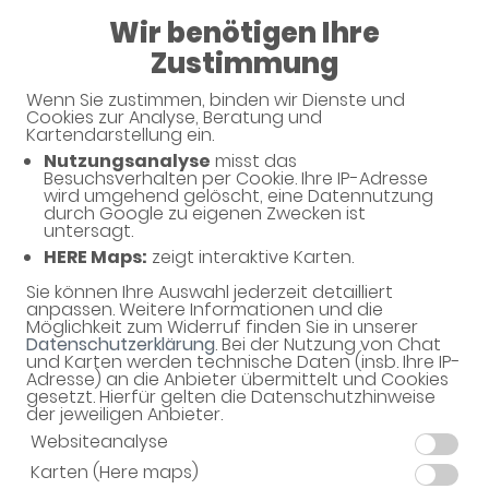
Wir benötigen Ihre
08:30 - 12:30
Zustimmung
Rathaus-Apotheke Grossaspach
Wenn Sie zustimmen, binden wir Dienste und
Cookies zur Analyse, Beratung und
Kartendarstellung ein.
Nutzungsanalyse
misst das
Haben Sie noch Fragen?
Besuchsverhalten per Cookie. Ihre IP-Adresse
wird umgehend gelöscht, eine Datennutzung
durch Google zu eigenen Zwecken ist
untersagt.
Dann schreiben Sie uns einfach eine Nachricht oder
HERE Maps:
zeigt interaktive Karten.
rufen Sie uns direkt unter 07191 - 920296 an. Wir
helfen Ihnen gerne weiter.
Sie können Ihre Auswahl jederzeit detailliert
anpassen. Weitere Informationen und die
Möglichkeit zum Widerruf finden Sie in unserer
Datenschutzerklärung
. Bei der Nutzung von Chat
und Karten werden technische Daten (insb. Ihre IP-
Ihre Daten
Adresse) an die Anbieter übermittelt und Cookies
gesetzt. Hierfür gelten die Datenschutzhinweise
Vorname*
der jeweiligen Anbieter.
Websiteanalyse
Karten (Here maps)